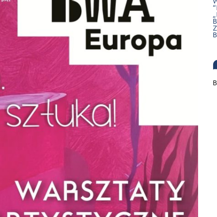
W
“
„
B
Z
B
B