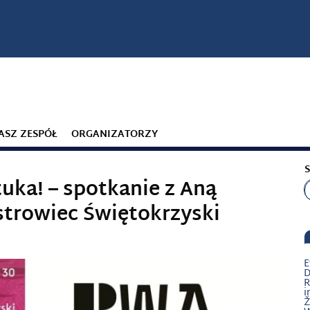
ASZ ZESPÓŁ
ORGANIZATORZY
S
uka! – spotkanie z Aną
trowiec Świętokrzyski
E
D
R
i
Ž