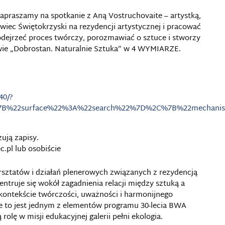
apraszamy na spotkanie z Aną Vostruchovaite – artystką,
ec Świętokrzyski na rezydencji artystycznej i pracować
dejrzeć proces twórczy, porozmawiać o sztuce i stworzy
wie „Dobrostan. Naturalnie Sztuka” w 4 WYMIARZE.
40/?
[%7B%22surface%22%3A%22search%22%7D%2C%7B%22mechan
ują zapisy.
.pl lub osobiście
arsztatów i działań plenerowych związanych z rezydencją
centruje się wokół zagadnienia relacji między sztuką a
kontekście twórczości, uważności i harmonijnego
ie to jest jednym z elementów programu 30-lecia BWA
olę w misji edukacyjnej galerii pełni ekologia.