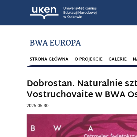
Uniwersytet Komisji
Edukacji Narodowej
w Krakowie
BWA EUROPA
STRONA GŁÓWNA
O PROJEKCIE
GALERIE
N
Dobrostan. Naturalnie szt
Vostruchovaite w BWA Os
2025-05-30