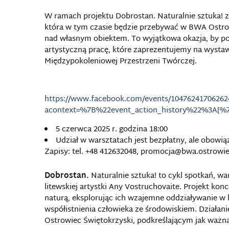
W ramach projektu Dobrostan. Naturalnie sztuka! z
która
w tym czasie będzie przebywać w BWA Ostrowi
nad własnym obiektem. To wyjątkowa okazja, by po
artystyczną pracę, które zaprezentujemy na wysta
Międzypokoleniowej Przestrzeni Twórczej.
https://www.facebook.com/events/10476241706262
acontext=%7B%22event_action_history%22%3A
5 czerwca 2025 r. godzina 18:00
Udział w warsztatach jest bezpłatny, ale obowiąz
Zapisy: tel. +48 412632048, promocja@bwa.ostrowiec
Dobrostan.
Naturalnie sztuka! to cykl spotkań, w
litewskiej artystki Any Vostruchovaite. Projekt kon
naturą, eksplorując ich wzajemne oddziaływanie w 
współistnienia człowieka ze środowiskiem. Działan
Ostrowiec Świętokrzyski, podkreślającym jak ważną r