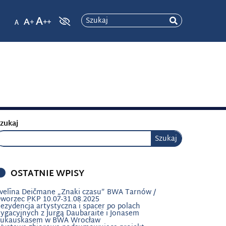
Szukaj
zukaj
Szukaj
OSTATNIE WPISY
velīna Deičmane „Znaki czasu” BWA Tarnów /
worzec PKP 10.07-31.08.2025
ezydencja artystyczna i spacer po polach
rygacyjnych z Jurgą Daubaraitė i Jonasem
ukauskasem w BWA Wrocław